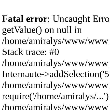
Fatal error
: Uncaught Erro
getValue() on null in
/home/amiralys/www/www_i
Stack trace: #0
/home/amiralys/www/www_ip
Internaute->addSelection('5
/home/amiralys/www/www_ip
require('/home/amiralys/...')
/home/amiralys/www/www_i